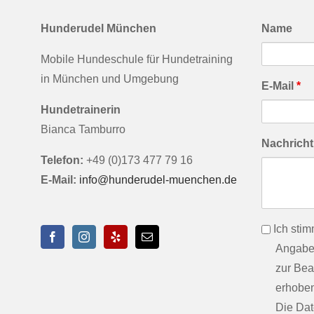
Hunderudel München
Name
Mobile Hundeschule für Hundetraining
in München und Umgebung
E-Mail
*
Hundetrainerin
Bianca Tamburro
Nachricht
Telefon:
+49 (0)173 477 79 16
E-Mail:
info@hunderudel-muenchen.de
info
Ich stim
Angabe
zur Bea
erhoben
Die Da