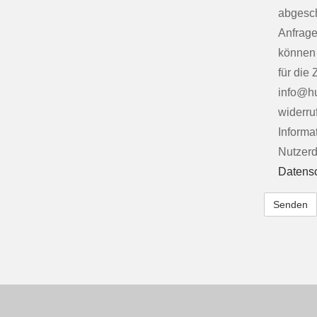
abgesch
Anfrage
können 
für die 
info@h
widerruf
Informa
Nutzerd
Datensc
Alternativ